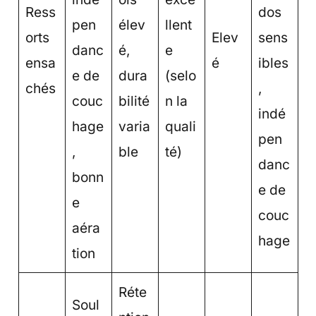
Ress
dos
pen
élev
llent
orts
Elev
sens
danc
é,
e
ensa
é
ibles
e de
dura
(selo
chés
,
couc
bilité
n la
indé
hage
varia
quali
pen
,
ble
té)
danc
bonn
e de
e
couc
aéra
hage
tion
Réte
Soul