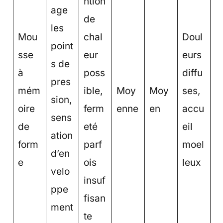
ntion
age
de
les
Mou
chal
Doul
point
sse
eur
eurs
s de
à
poss
diffu
pres
mém
ible,
Moy
Moy
ses,
sion,
oire
ferm
enne
en
accu
sens
de
eté
eil
ation
form
parf
moel
d’en
e
ois
leux
velo
insuf
ppe
fisan
ment
te