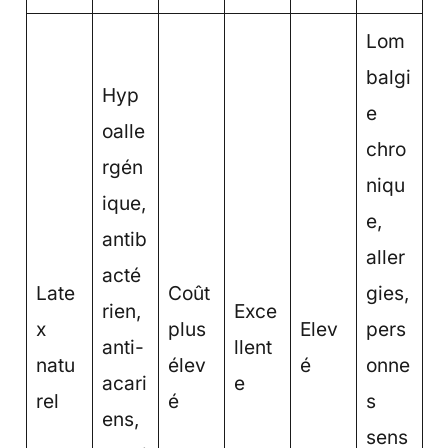
Lom
balgi
Hyp
e
oalle
chro
rgén
niqu
ique,
e,
antib
aller
acté
Late
Coût
gies,
rien,
Exce
x
plus
Elev
pers
anti-
llent
natu
élev
é
onne
acari
e
rel
é
s
ens,
sens