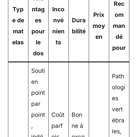
Rec
Typ
ntag
Inco
Prix
om
e de
es
nvé
Dura
moy
man
mat
pour
nien
bilité
en
dé
elas
le
ts
pour
dos
Souti
Path
en
ologi
point
es
par
vert
point
Coût
Bon
ébra
,
parf
ne à
les,
indé
ois
exce