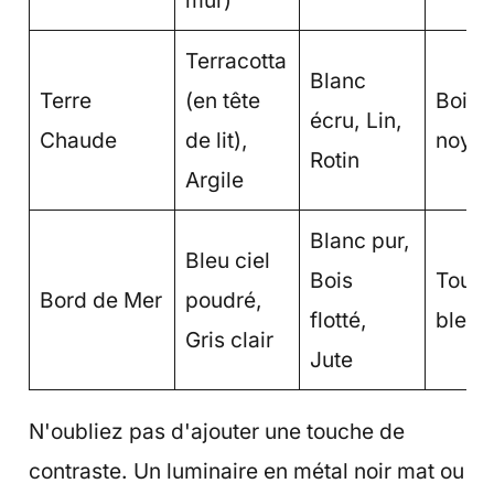
mur)
Terracotta
Blanc
Terre
(en tête
Bois 
écru, Lin,
Chaude
de lit),
noyer
Rotin
Argile
Blanc pur,
Bleu ciel
Bois
Touch
Bord de Mer
poudré,
flotté,
bleu 
Gris clair
Jute
N'oubliez pas d'ajouter une touche de
contraste. Un luminaire en métal noir mat ou