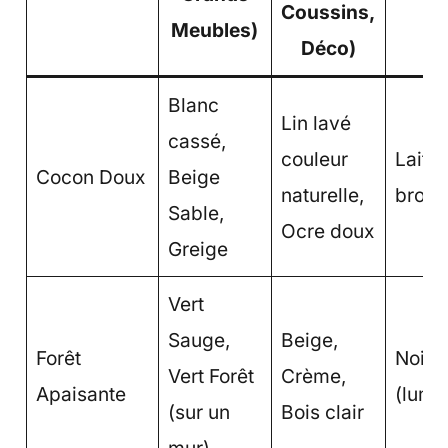
Coussins,
Meubles)
Déco)
Blanc
Lin lavé
cassé,
couleur
Laito
Cocon Doux
Beige
naturelle,
bross
Sable,
Ocre doux
Greige
Vert
Sauge,
Beige,
Forêt
Noir 
Vert Forêt
Crème,
Apaisante
(lumi
(sur un
Bois clair