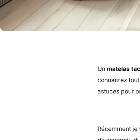
Un
matelas ta
connaîtrez tou
astuces pour pr
Récemment je v