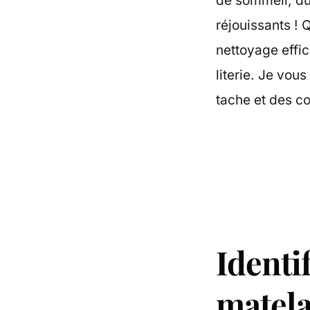
de sommeil, du
réjouissants !
nettoyage effic
literie. Je vou
tache et des co
Identif
matel