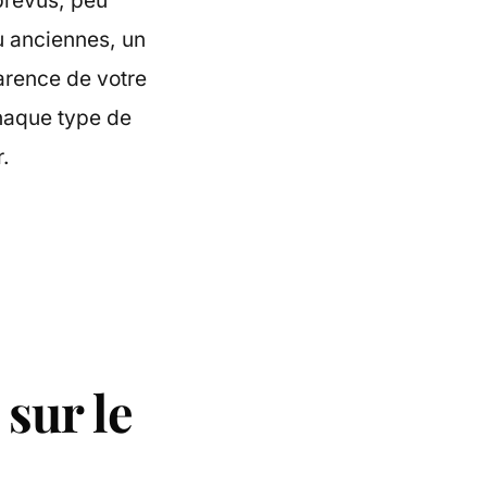
prévus, peu
u anciennes, un
parence de votre
chaque type de
r.
 sur le