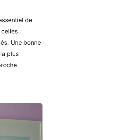
t essentiel de
 celles
rsés. Une bonne
la plus
proche