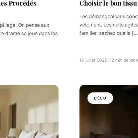
des Procédés
Choisir le bon tissu
Les démangeaisons constan
vêtement. Les nuits agitée
spillage. On pense aux
familier, sachez que la […
re drame se joue dans les
16 juillet 2026
•
12 min de lect
DÉCO