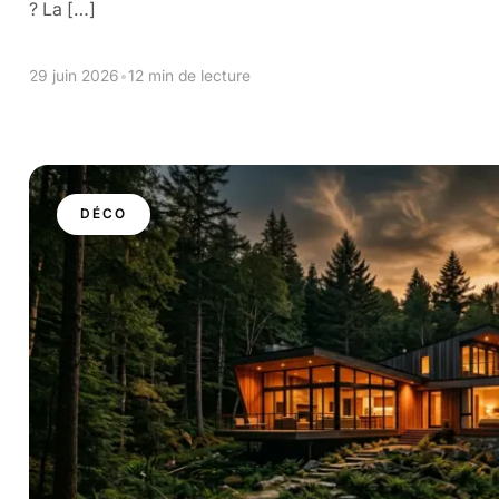
? La […]
29 juin 2026
•
12 min de lecture
DÉCO