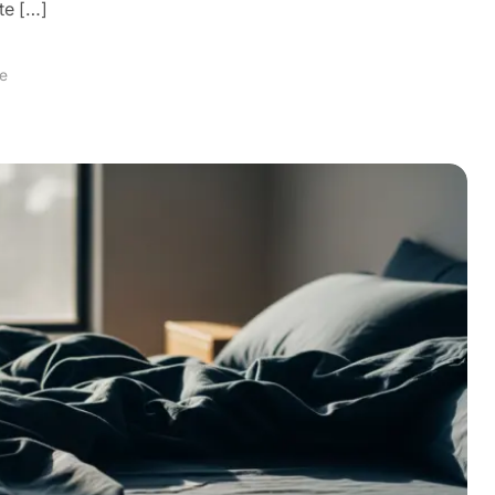
te […]
re