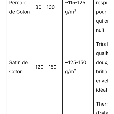
Percale
~115-125
respiran
80 – 100
de Coton
g/m²
pour l'é
qui ont
nuit.
Très ha
qualité
Satin de
~125-150
doux, l
120 – 150
Coton
g/m²
brillant
envelop
idéal po
Thermor
(frais e