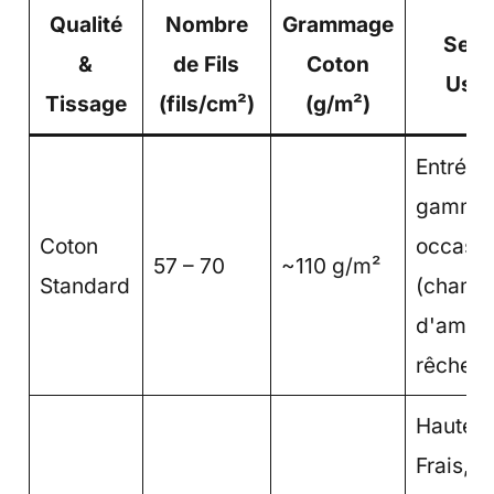
Qualité
Nombre
Grammage
Sens
&
de Fils
Coton
Usag
Tissage
(fils/cm²)
(g/m²)
Entrée 
gamme,
Coton
occasio
57 – 70
~110 g/m²
Standard
(chamb
d'amis).
rêche.
Haute q
Frais, m