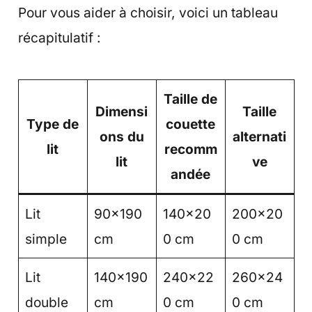
Pour vous aider à choisir, voici un tableau
récapitulatif :
Taille de
Dimensi
Taille
Type de
couette
ons du
alternati
lit
recomm
lit
ve
andée
Lit
90×190
140×20
200×20
simple
cm
0 cm
0 cm
Lit
140×190
240×22
260×24
double
cm
0 cm
0 cm