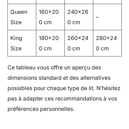
Queen
160×20
240×26
–
Size
0 cm
0 cm
King
180×20
260×24
280×24
Size
0 cm
0 cm
0 cm
Ce tableau vous offre un aperçu des
dimensions standard et des alternatives
possibles pour chaque type de lit. N’hésitez
pas à adapter ces recommandations à vos
préférences personnelles.