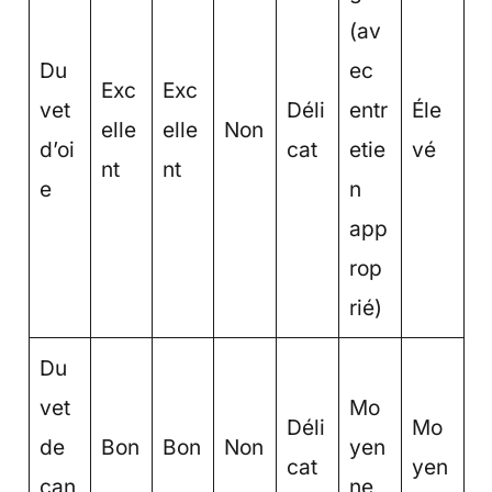
(av
Du
ec
Exc
Exc
vet
Déli
entr
Éle
elle
elle
Non
d’oi
cat
etie
vé
nt
nt
e
n
app
rop
rié)
Du
vet
Mo
Déli
Mo
de
Bon
Bon
Non
yen
cat
yen
can
ne