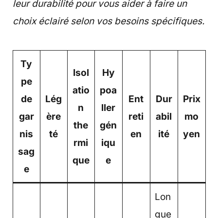
leur durabilité pour vous aider à faire un
choix éclairé selon vos besoins spécifiques.
Ty
Isol
Hy
pe
atio
poa
de
Lég
Ent
Dur
Prix
n
ller
gar
ère
reti
abil
mo
the
gén
nis
té
en
ité
yen
rmi
iqu
sag
que
e
e
Lon
gue