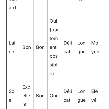
ard
Oui
(trai
tem
Lai
Déli
Lon
Mo
Bon
Bon
ent
ne
cat
gue
yen
pos
sibl
e)
Exc
Soi
Déli
Lon
Éle
elle
Bon
Oui
e
cat
gue
vé
nt