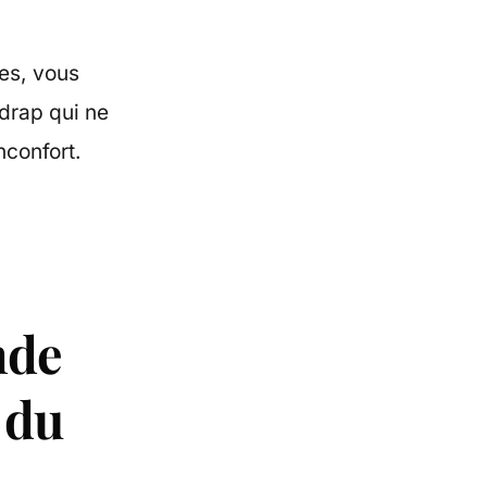
res, vous
drap qui ne
nconfort.
nde
e du