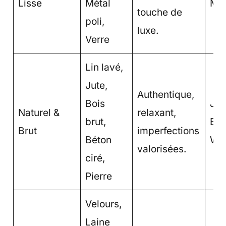
Lisse
Métal
Mo
touche de
poli,
luxe.
Verre
Lin lavé,
Jute,
Authentique,
Bois
Jap
Naturel &
relaxant,
brut,
Bo
Brut
imperfections
Béton
Wab
valorisées.
ciré,
Pierre
Velours,
Laine