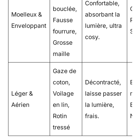
Confortable,
bouclée,
Coc
Moelleux &
absorbant la
Fausse
Rét
Enveloppant
lumière, ultra
fourrure,
Sca
cosy.
Grosse
maille
Gaze de
coton,
Décontracté,
Bor
Léger &
Voilage
laisse passer
mer
Aérien
en lin,
la lumière,
Est
Rotin
frais.
Nat
tressé