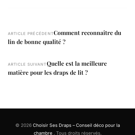
Navigation
Comment reconnaître du
ARTICLE PRÉCÉDENT
lin de bonne qualité ?
de
l’article
Quelle est la meilleure
ARTICLE SUIVANT
matière pour les draps de lit ?
© 2026
Choisir Ses Draps – Conseil déco pour la
chambre
. Tous droits réservés.