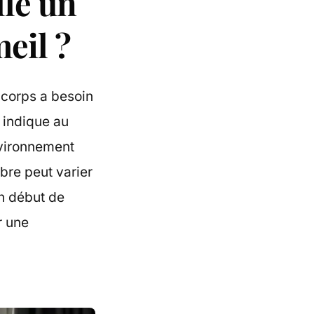
lle un
eil ?
 corps a besoin
 indique au
nvironnement
bre peut varier
en début de
r une