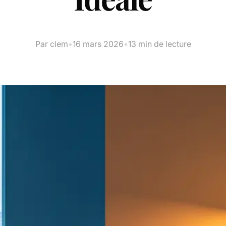
Par clem
•
16 mars 2026
•
13 min de lecture