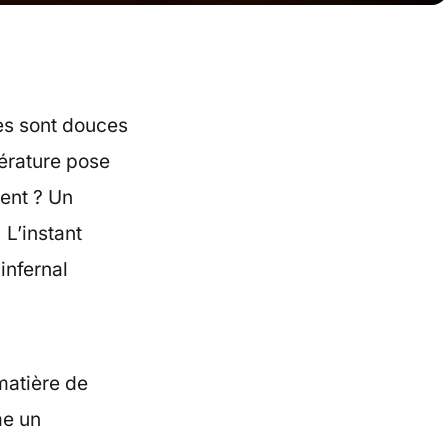
ées sont douces
érature pose
ent ? Un
L’instant
infernal
 matière de
me un