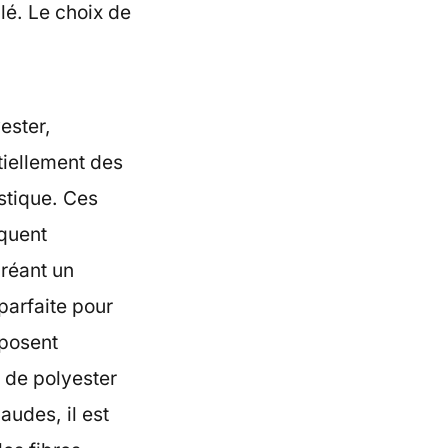
lé. Le choix de
ester,
tiellement des
stique. Ces
oquent
créant un
parfaite pour
 posent
e de polyester
audes, il est