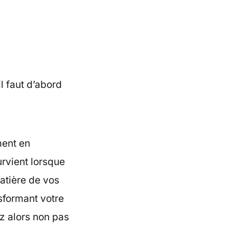
l faut d’abord
ment en
urvient lorsque
matière de vos
sformant votre
ez alors non pas