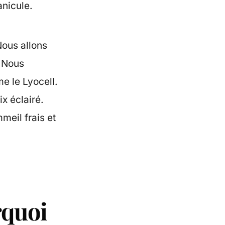
nicule.
Nous allons
. Nous
e le Lyocell.
x éclairé.
meil frais et
rquoi