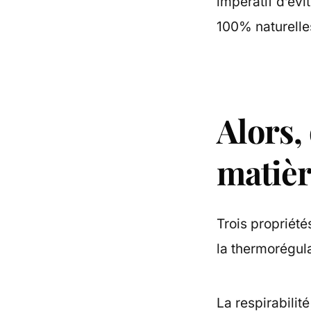
impératif d’évit
100% naturelles
Alors,
matièr
Trois propriété
la thermorégula
La respirabilité