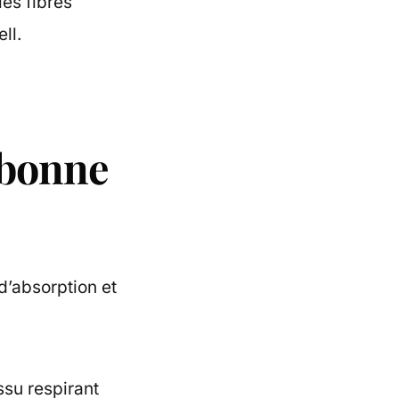
les fibres
ll.
e bonne
 d’absorption et
issu respirant