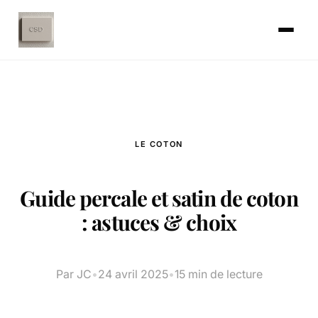
LE COTON
Guide percale et satin de coton
: astuces & choix
Par JC
•
24 avril 2025
•
15 min de lecture