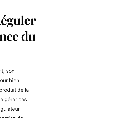
Réguler
ence du
nt, son
our bien
produit de la
de gérer ces
égulateur