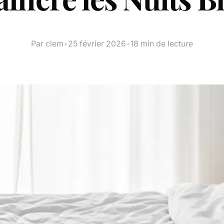
Par clem
•
25 février 2026
•
18 min de lecture