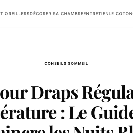
T OREILLERS
DÉCORER SA CHAMBRE
ENTRETIEN
LE COTON
CONSEILS SOMMEIL
pour Draps Régula
rature : Le Guid
aincre les Nuits B