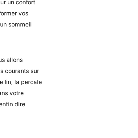
ur un confort
sformer vos
r un sommeil
us allons
s courants sur
 lin, la percale
ans votre
nfin dire