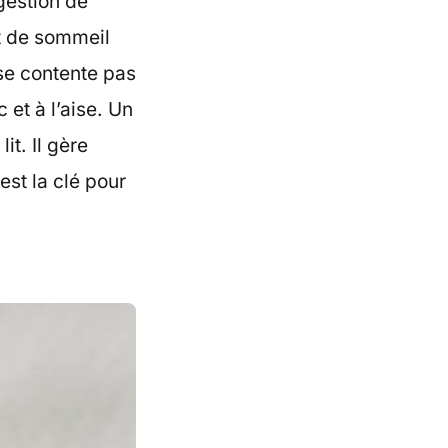
 gestion de
t de sommeil
 se contente pas
 et à l’aise. Un
t. Il gère
st la clé pour