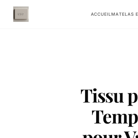
ACCUEIL
MATELAS E
Tissu 
Tempé
pour V