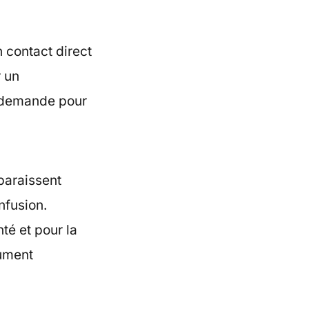
n contact direct
r un
e demande pour
paraissent
nfusion.
té et pour la
gument