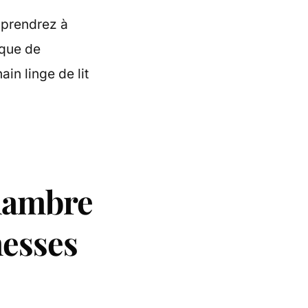
pprendrez à
ique de
ain linge de lit
hambre
messes