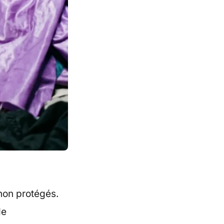
 non protégés.
de