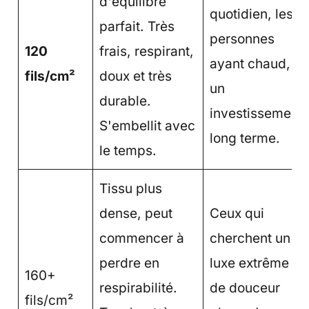
d'équilibre
quotidien, les
parfait. Très
personnes
120
frais, respirant,
ayant chaud,
fils/cm²
doux et très
un
durable.
investissement
S'embellit avec
long terme.
le temps.
Tissu plus
dense, peut
Ceux qui
commencer à
cherchent un
perdre en
luxe extrême
160+
respirabilité.
de douceur
fils/cm²