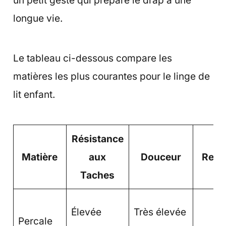
un petit geste qui prépare le drap à une
longue vie.
Le tableau ci-dessous compare les
matières les plus courantes pour le linge de
lit enfant.
Résistance
Matière
aux
Douceur
Respi
Taches
Élevée
Très élevée
Percale