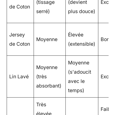
(tissage
(devient
Excell
de Coton
serré)
plus douce)
Jersey
Élevée
Moyenne
Bonn
de Coton
(extensible)
Moyenne
Moyenne
(s'adoucit
Lin Lavé
(très
Excep
avec le
absorbant)
temps)
Très
Faible
élevée