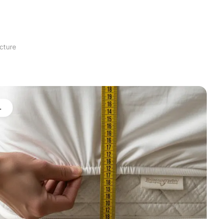
ecture
L