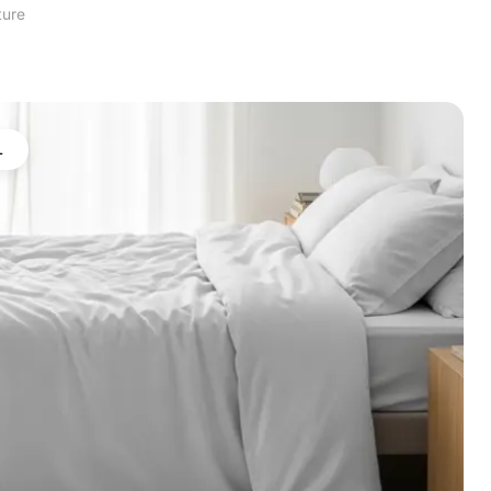
ture
L